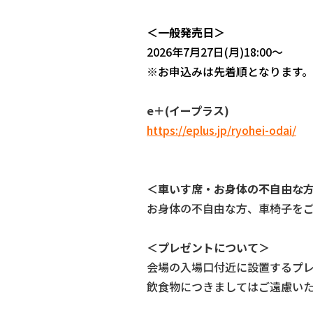
＜一般発売日＞
2026年7月27日(月)18:00～
※お申込みは先着順となります。
e
＋(イープラス)
https://eplus.jp/ryohei-odai/
＜車いす席・お身体の不自由な
お身体の不自由な方、
車椅子を
＜プレゼントについて＞
会場の入場口付近に設置するプ
飲食物につきましてはご遠慮い