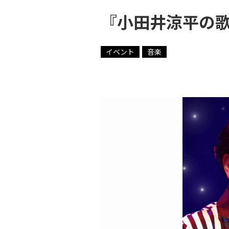
『⼩⽥井涼平の歌
イベント
音楽