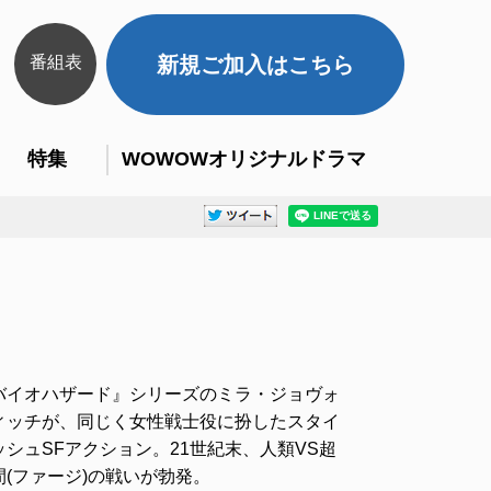
番組表
新規ご加入はこちら
特集
WOWOWオリジナルドラマ
バイオハザード』シリーズのミラ・ジョヴォ
ィッチが、同じく女性戦士役に扮したスタイ
ッシュSFアクション。21世紀末、人類VS超
間(ファージ)の戦いが勃発。