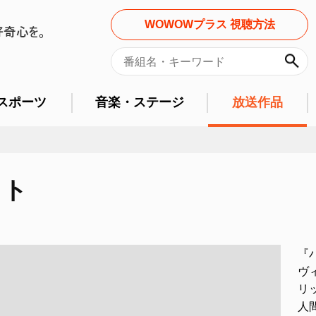
WOWOWプラス 視聴方法
スポーツ
音楽・ステージ
放送作品
ット
『
ヴ
リ
人