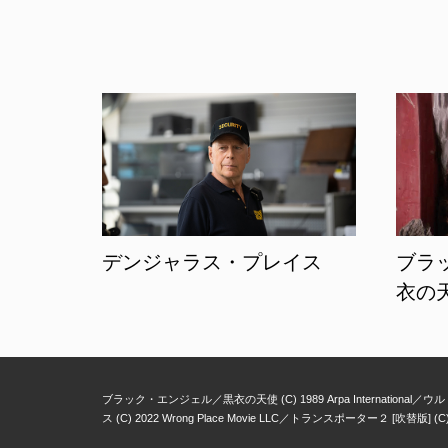
デンジャラス・プレイス
ブラ
衣の
ブラック・エンジェル／黒衣の天使 (C) 1989 Arpa International
ウルトラ
ス (C) 2022 Wrong Place Movie LLC
トランスポーター２ [吹替版] (C) 2005 E