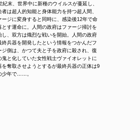
1世紀末、世界中に新種のウイルスが蔓延し、
染者は超人的知能と身体能力を持つ超人間、
ァージに変身すると同時に、感染後12年で命
落とす運命に。人間の政府はファージ掃討を
始し、双方は熾烈な戦いを開始。人間の政府
最終兵器を開発したという情報をつかんだフ
ージ側は、かつて夫と子を政府に殺され、復
の鬼と化していた女性戦士ヴァイオレットに
器を奪取させようとするが最終兵器の正体は9
の少年で……。