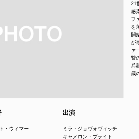
2
感
フ
を
開
が
ァ
讐
兵
歳
督
出演
ト・ウィマー
ミラ・ジョヴォヴィッチ
キャメロン・ブライト