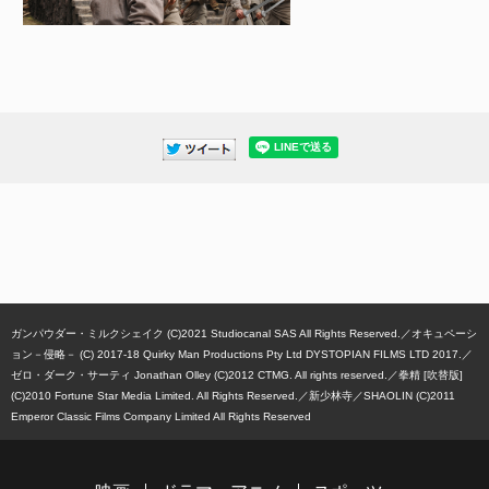
ガンパウダー・ミルクシェイク (C)2021 Studiocanal SAS All Rights Reserved.
オキュペーシ
ョン－侵略－ (C) 2017-18 Quirky Man Productions Pty Ltd DYSTOPIAN FILMS LTD 2017.
ゼロ・ダーク・サーティ Jonathan Olley (C)2012 CTMG. All rights reserved.
拳精 [吹替版]
(C)2010 Fortune Star Media Limited. All Rights Reserved.
新少林寺／SHAOLIN (C)2011
Emperor Classic Films Company Limited All Rights Reserved