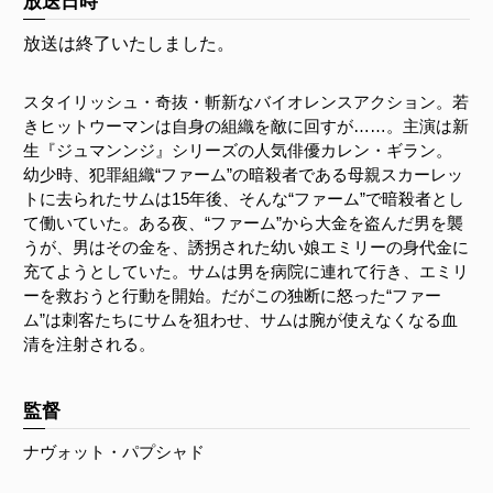
放送日時
放送は終了いたしました。
スタイリッシュ・奇抜・斬新なバイオレンスアクション。若
きヒットウーマンは自身の組織を敵に回すが……。主演は新
生『ジュマンンジ』シリーズの人気俳優カレン・ギラン。
幼少時、犯罪組織“ファーム”の暗殺者である母親スカーレッ
トに去られたサムは15年後、そんな“ファーム”で暗殺者とし
て働いていた。ある夜、“ファーム”から大金を盗んだ男を襲
うが、男はその金を、誘拐された幼い娘エミリーの身代金に
充てようとしていた。サムは男を病院に連れて行き、エミリ
ーを救おうと行動を開始。だがこの独断に怒った“ファー
ム”は刺客たちにサムを狙わせ、サムは腕が使えなくなる血
清を注射される。
監督
ナヴォット・パプシャド