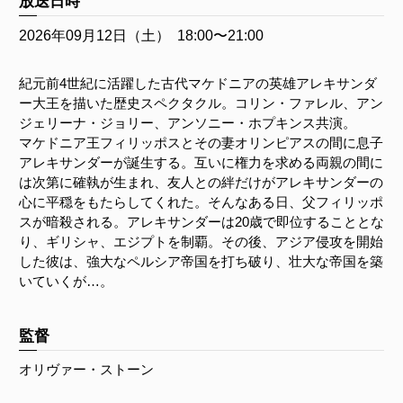
放送日時
2026年09月12日（土）
18:00〜21:00
紀元前4世紀に活躍した古代マケドニアの英雄アレキサンダ
ー大王を描いた歴史スペクタクル。コリン・ファレル、アン
ジェリーナ・ジョリー、アンソニー・ホプキンス共演。
マケドニア王フィリッポスとその妻オリンピアスの間に息子
アレキサンダーが誕生する。互いに権力を求める両親の間に
は次第に確執が生まれ、友人との絆だけがアレキサンダーの
心に平穏をもたらしてくれた。そんなある日、父フィリッポ
スが暗殺される。アレキサンダーは20歳で即位することとな
り、ギリシャ、エジプトを制覇。その後、アジア侵攻を開始
した彼は、強大なペルシア帝国を打ち破り、壮大な帝国を築
いていくが…。
監督
オリヴァー・ストーン