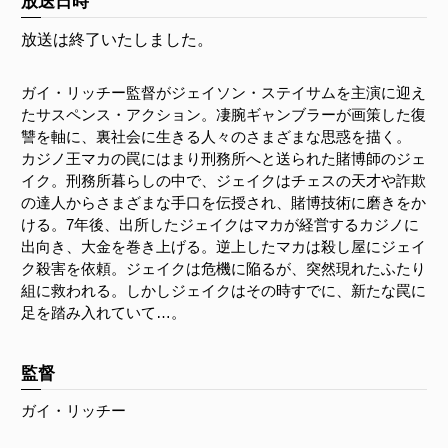
放送日時
放送は終了いたしました。
ガイ・リッチー監督がジェイソン・ステイサムを主演に迎え
たサスペンス・アクション。凄腕ギャンブラーが画策した復
讐を軸に、裏社会に生きる人々のさまざまな思惑を描く。
カジノ王マカの罠にはまり刑務所へと送られた賭博師のジェ
イク。刑務所暮らしの中で、ジェイクはチェスの天才や詐欺
の達人からさまざまな手口を伝授され、賭博技術に磨きをか
ける。7年後、出所したジェイクはマカが経営するカジノに
出向き、大金を巻き上げる。逆上したマカは殺し屋にジェイ
ク殺害を依頼。ジェイクは危機に陥るが、突然現れたふたり
組に救われる。しかしジェイクはその時すでに、新たな罠に
足を踏み入れていて…。
監督
ガイ・リッチー