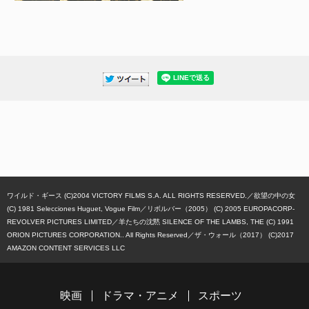
ワイルド・ギース (C)2004 VICTORY FILMS S.A. ALL RIGHTS RESERVED.
欲望の中の女
(C) 1981 Selecciones Huguet, Vogue Film
リボルバー（2005） (C) 2005 EUROPACORP-
REVOLVER PICTURES LIMITED
羊たちの沈黙 SILENCE OF THE LAMBS, THE (C) 1991
ORION PICTURES CORPORATION.. All Rights Reserved
ザ・ウォール（2017） (C)2017
AMAZON CONTENT SERVICES LLC
映画
ドラマ・アニメ
スポーツ