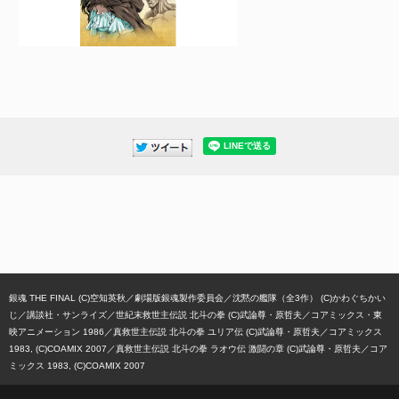
銀魂 THE FINAL (C)空知英秋／劇場版銀魂製作委員会
沈黙の艦隊（全3作） (C)かわぐちかい
じ／講談社・サンライズ
世紀末救世主伝説 北斗の拳 (C)武論尊・原哲夫／コアミックス・東
映アニメーション 1986
真救世主伝説 北斗の拳 ユリア伝 (C)武論尊・原哲夫／コアミックス
1983, (C)COAMIX 2007
真救世主伝説 北斗の拳 ラオウ伝 激闘の章 (C)武論尊・原哲夫／コア
ミックス 1983, (C)COAMIX 2007