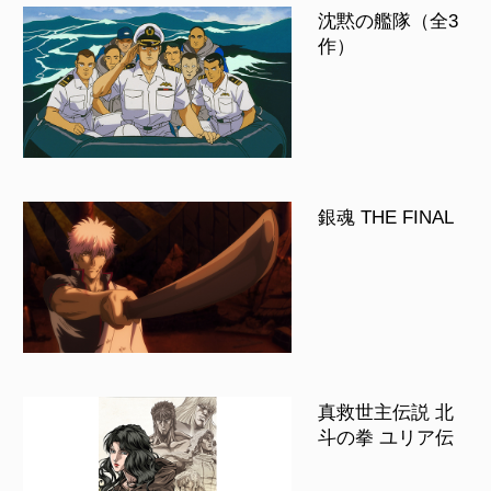
沈黙の艦隊（全3
作）
銀魂 THE FINAL
真救世主伝説 北
斗の拳 ユリア伝