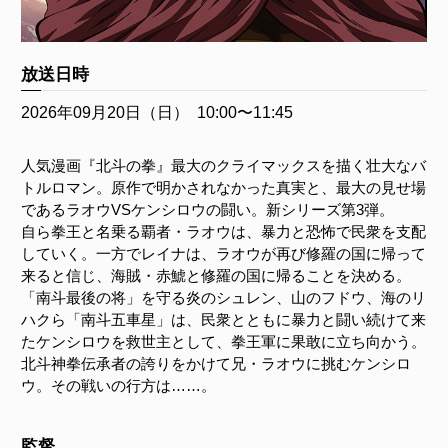
放送日時
2026年09月20日（日）
10:00〜11:45
人気漫画『北斗の拳』最大のクライマックスを描く壮大なバ
トルロマン。原作で明かされなかった真実と、最大の見せ場
であるラオウVSケンシロウの闘い。新シリーズ第3弾。
自ら拳王と名乗る覇者・ラオウは、暴力と恐怖で民衆を支配
していく。一方でレイナは、ラオウが再び修羅の国に帰って
来ると信じ、海賊・赤鯱と修羅の国に帰ることを決める。
「南斗最後の将」を守る炎のシュレン、山のフドウ、海のリ
ハクら「南斗五車星」は、民衆とともに暴力と闘い続けて来
たケンシロウを救世主として、拳王軍に果敢に立ち向かう。
北斗神拳伝承者の誇りをかけて兄・ラオウに挑むケンシロ
ウ。その戦いの行方は……。
監督