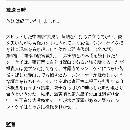
放送日時
放送は終了いたしました。
大ヒットした中国版“大奥”。苛酷な仕打ちに立ち向かい、愛
を失いながらも権力を手に入れていく女性、シン・ケイを描
き社会現象を巻き起こした傑作宮廷時代劇。（全76話）
第63話「運命の後宮裁判」：温実初との私通を疑われたシ
ン・ケイは、雍正帝に自分は潔白であると強く訴える。だが
祺貴人は斐ブンだけでなく、甘露寺でシン・ケイにつらい苦
役を課した静白までも抱き込み、シン・ケイが疑わしいよう
な証言を行わせる。そこで皇后は雍正帝に親子を判別する血
液検査を行うよう提案、親子ならば水に垂らした血が混ざり
合うというのだ。結果、温実初と第六皇子の血は混ざり合
い、雍正帝は大激怒する。だが水に問題があると疑ったシ
ン・ケイはとっさに機転を利かせ…。
監督