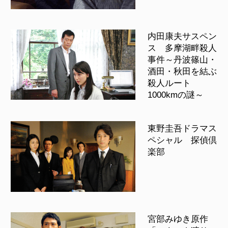
内田康夫サスペン
ス 多摩湖畔殺人
事件～丹波篠山・
酒田・秋田を結ぶ
殺人ルート
1000kmの謎～
東野圭吾ドラマス
ペシャル 探偵倶
楽部
宮部みゆき原作