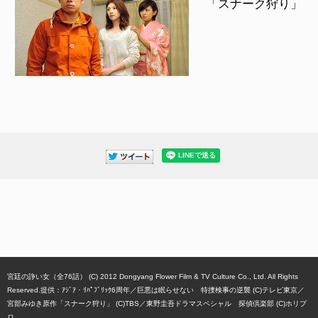
「スナーク狩り」
宮廷の諍い女（全76話） (C) 2012 Dongyang Flower Film & TV Culture Co., Ltd. All Rights
Reserved.提供：ｱｼﾞｱ・ﾘﾊﾟﾌﾞﾘｯｸ6周年
巨悪は眠らせない 特捜検事の逆襲 (C)テレビ東京
宮部みゆき原作「スナーク狩り」 (C)TBS
東野圭吾ドラマスペシャル 探偵倶楽部 (C)ホリプ
ロ