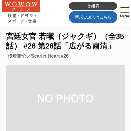
番組表
新規ご加入はこちら
宮廷女官 若曦（ジャクギ）（全35
話） #26 第26話「広がる粛清」
歩歩驚心／Scarlet Heart #26