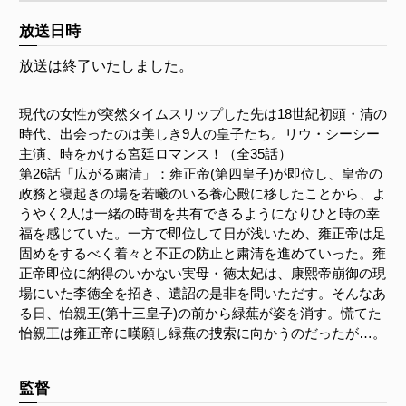
放送日時
放送は終了いたしました。
現代の女性が突然タイムスリップした先は18世紀初頭・清の
時代、出会ったのは美しき9人の皇子たち。リウ・シーシー
主演、時をかける宮廷ロマンス！（全35話）
第26話「広がる粛清」：雍正帝(第四皇子)が即位し、皇帝の
政務と寝起きの場を若曦のいる養心殿に移したことから、よ
うやく2人は一緒の時間を共有できるようになりひと時の幸
福を感じていた。一方で即位して日が浅いため、雍正帝は足
固めをするべく着々と不正の防止と粛清を進めていった。雍
正帝即位に納得のいかない実母・徳太妃は、康熙帝崩御の現
場にいた李徳全を招き、遺詔の是非を問いただす。そんなあ
る日、怡親王(第十三皇子)の前から緑蕪が姿を消す。慌てた
怡親王は雍正帝に嘆願し緑蕪の捜索に向かうのだったが…。
監督