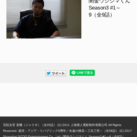
闇金ウシジマくん
Season3 #1～
9（全9話）
宮廷女官 若曦（ジャクギ）（全35話） (C) 2011 上海唐人電影制作有限公司 All Rights
Reserved. 提供：アジア・リパブリック5周年
永遠の桃花～三生三世～（全58話） (C) 2017
Shanghai GCOO Entertainment Co., Ltd
闇金ウシジマくん Season3 #1～9（全9話）