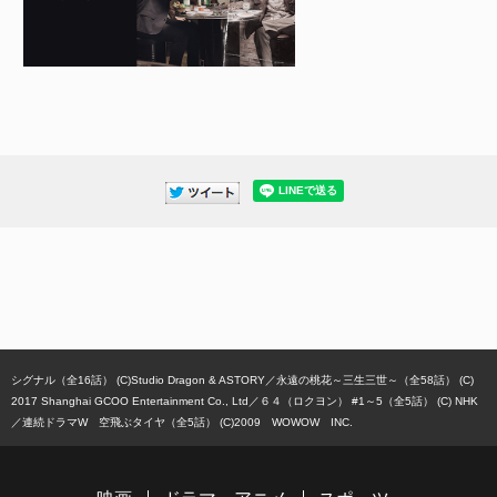
シグナル（全16話） (C)Studio Dragon & ASTORY
永遠の桃花～三生三世～（全58話） (C)
2017 Shanghai GCOO Entertainment Co., Ltd
６４（ロクヨン） #1～5（全5話） (C) NHK
連続ドラマW 空飛ぶタイヤ（全5話） (C)2009 WOWOW INC.