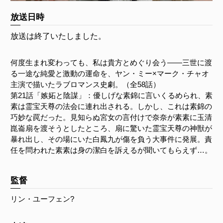
放送日時
放送は終了いたしました。
何度生まれ変わっても、私は貴方とめぐり会う――三世に渡
る一途な純愛と激動の運命を、ヤン・ミー×マーク・チャオ
主演で描いたラブロマンス史劇。（全58話）
第21話「嫉妬と陰謀」：優しげな素錦に言いくるめられ、素
素は霊宝天尊の法会に連れ出される。しかし、これは素錦の
巧妙な罠だった。見知らぬ宮女の言付けで奈奈が素素に玉清
崑崙扇を渡そうとしたところ、扇に驚いた霊宝天尊の神獣が
暴れ出し、その場にいた白鳳九が傷を負う大事件に発展。責
任を問われた素素は身の潔白を訴えるが聞いてもらえず…。
監督
リン・ユーフェン?