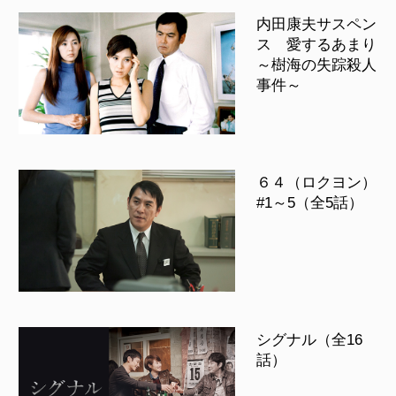
内田康夫サスペン
ス 愛するあまり
～樹海の失踪殺人
事件～
６４（ロクヨン）
#1～5（全5話）
シグナル（全16
話）