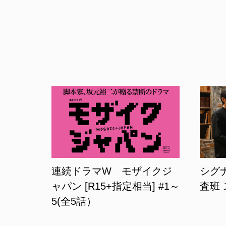
連続ドラマW モザイクジ
シグ
ャパン [R15+指定相当] #1～
査班
5(全5話）