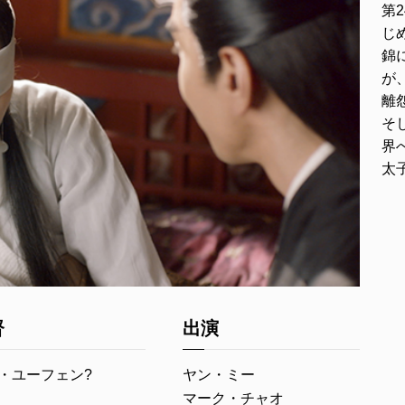
第
じ
錦
が
離
そ
界
太
督
出演
・ユーフェン?
ヤン・ミー
マーク・チャオ