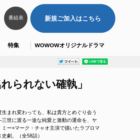
番組表
新規ご加入はこちら
特集
WOWOWオリジナルドラマ
「逃れられない確執」
度生まれ変わっても、私は貴方とめぐり会う
―三世に渡る一途な純愛と激動の運命を、ヤ
・ミー×マーク・チャオ主演で描いたラブロマ
ス史劇。（全58話）