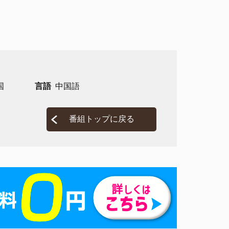
国
言語
中国語
番組トップに戻る