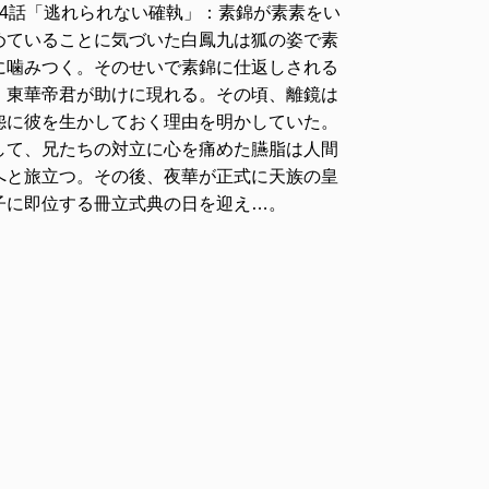
24話「逃れられない確執」：素錦が素素をい
めていることに気づいた白鳳九は狐の姿で素
に噛みつく。そのせいで素錦に仕返しされる
、東華帝君が助けに現れる。その頃、離鏡は
怨に彼を生かしておく理由を明かしていた。
して、兄たちの対立に心を痛めた臙脂は人間
へと旅立つ。その後、夜華が正式に天族の皇
子に即位する冊立式典の日を迎え…。