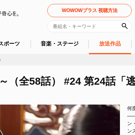
WOWOWプラス 視聴方法
スポーツ
音楽・ステージ
放送作品
）
（全58話） #24 第24話
何
―
ン
ン