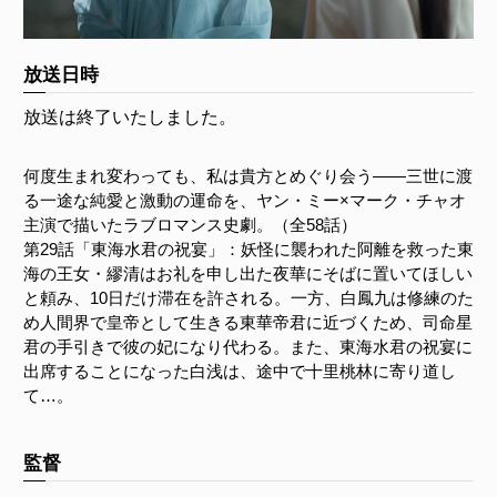
放送日時
放送は終了いたしました。
何度生まれ変わっても、私は貴方とめぐり会う――三世に渡
る一途な純愛と激動の運命を、ヤン・ミー×マーク・チャオ
主演で描いたラブロマンス史劇。（全58話）
第29話「東海水君の祝宴」：妖怪に襲われた阿離を救った東
海の王女・繆清はお礼を申し出た夜華にそばに置いてほしい
と頼み、10日だけ滞在を許される。一方、白鳳九は修練のた
め人間界で皇帝として生きる東華帝君に近づくため、司命星
君の手引きで彼の妃になり代わる。また、東海水君の祝宴に
出席することになった白浅は、途中で十里桃林に寄り道し
て…。
監督