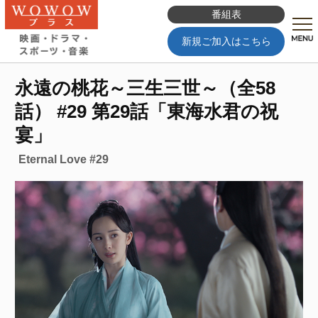
番組表
新規ご加入はこちら
永遠の桃花～三生三世～（全58
話） #29 第29話「東海水君の祝
宴」
Eternal Love #29