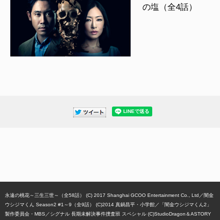
の塩（全4話）
永遠の桃花～三生三世～（全58話） (C) 2017 Shanghai GCOO Entertainment Co., Ltd
闇金
ウシジマくん Season2 #1～9（全9話） (C)2014 真鍋昌平・小学館／「闇金ウシジマくん2」
製作委員会・MBS
シグナル 長期未解決事件捜査班 スペシャル (C)StudioDragon＆ASTORY