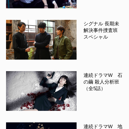
シグナル 長期未
解決事件捜査班
スペシャル
連続ドラマW 石
の繭 殺人分析班
（全5話）
連続ドラマW 地