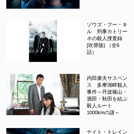
ゾウズ・フー・キ
ル 刑事カトリー
ネの殺人捜査録
[吹替版] （全6
話）
内田康夫サスペン
ス 多摩湖畔殺人
事件～丹波篠山・
酒田・秋田を結ぶ
殺人ルート
1000kmの謎～
ナイト・トレイン