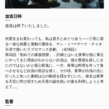
放送日時
放送は終了いたしました。
何度生まれ変わっても、私は貴方とめぐり会う――三世に渡
る一途な純愛と激動の運命を、ヤン・ミー×マーク・チャオ
主演で描いたラブロマンス史劇。（全58話）
第32話「初めての家族団欒」：許婚とはいえ夜華が急に青丘
にやってきた理由がわからない白浅は、彼が墨淵を探しにき
たのではないかと疑心暗鬼に。一方、夜華は料理を作って食
べさせるなど白浅の世話を焼く。その頃、夜華が白浅の元に
行ったと知った素錦は心の動揺を隠せずにいた。彼女は夜華
を天宮に呼び戻すため天君の誕生祝いの宴を利用しようと考
えて…。
監督