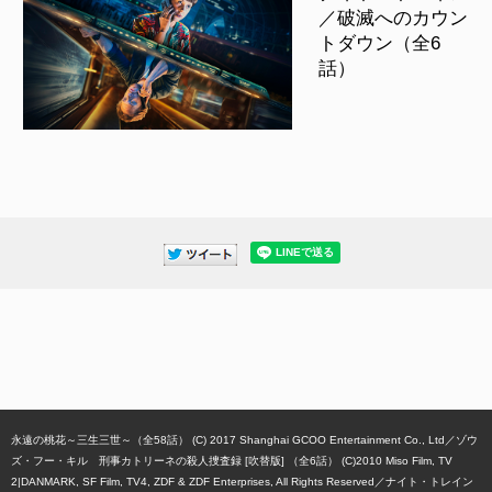
／破滅へのカウン
トダウン（全6
話）
永遠の桃花～三生三世～（全58話） (C) 2017 Shanghai GCOO Entertainment Co., Ltd
ゾウ
ズ・フー・キル 刑事カトリーネの殺人捜査録 [吹替版] （全6話） (C)2010 Miso Film, TV
2|DANMARK, SF Film, TV4, ZDF & ZDF Enterprises, All Rights Reserved
ナイト・トレイン