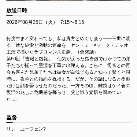
放送日時
2026年08月25日（火）
7:15〜8:15
何度生まれ変わっても、私は貴方とめぐり会う――三世に渡
る一途な純愛と激動の運命を、ヤン・ミー×マーク・チャオ
主演で描いたラブロマンス史劇。（全58話）
第50話「吉報と凶報」：仙気が戻った崑崙虚ではかつての弟
子たちが揃って墨淵を丁重に出迎える。さらに、司音との再
会も喜んだ兄弟子たちは彼女が白浅であると知って驚くと同
時に、夜華との婚約を祝福する。だが、その話になると墨淵
だけは顔を曇らせたのだった。一方その頃、離鏡はケイ蒼の
復活の兆しに危機感を募らせ、父と戦う覚悟を固めてい
た…。
監督
リン・ユーフェン?