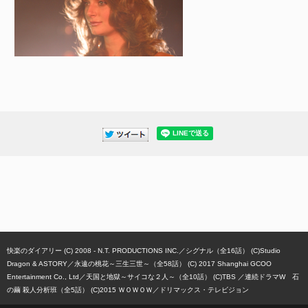
快楽のダイアリー (C) 2008 - N.T. PRODUCTIONS INC.
シグナル（全16話） (C)Studio
Dragon & ASTORY
永遠の桃花～三生三世～（全58話） (C) 2017 Shanghai GCOO
Entertainment Co., Ltd
天国と地獄～サイコな２人～（全10話） (C)TBS
連続ドラマW 石
の繭 殺人分析班（全5話） (C)2015 ＷＯＷＯＷ／ドリマックス・テレビジョン