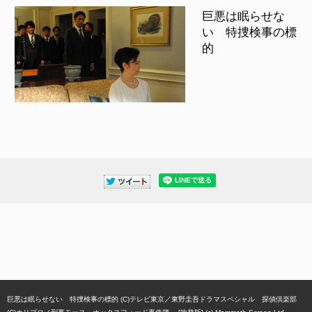
巨悪は眠らせな
い 特捜検事の標
的
巨悪は眠らせない 特捜検事の標的 (C)テレビ東京
東野圭吾ドラマスペシャル 探偵倶楽部