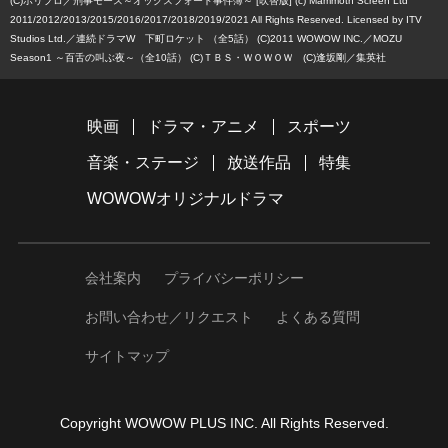
(C)ホリプロ
刑事モース～オックスフォード事件簿～ [吹替版] (c) Mammoth Screen Ltd
2011/2012/2013/2015/2016/2017/2018/2019/2021 All Rights Reserved. Licensed by ITV
Studios Ltd.
連続ドラマW 下町ロケット （全5話） (C)2011 WOWOW INC.
MOZU
Season1 ～百舌の叫ぶ夜～（全10話） (C)ＴＢＳ・ＷＯＷＯＷ (C)逢坂剛／集英社
映画
ドラマ・アニメ
スポーツ
音楽・ステージ
放送作品
特集
WOWOWオリジナルドラマ
会社案内
プライバシーポリシー
お問い合わせ／リクエスト
よくある質問
サイトマップ
Copyright WOWOW PLUS INC. All Rights Reserved.