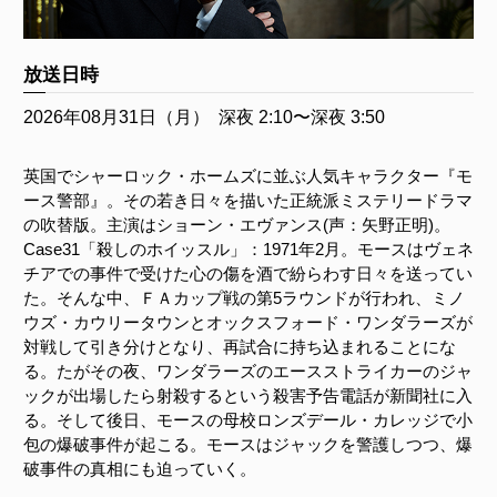
放送日時
2026年08月31日（月）
深夜 2:10〜深夜 3:50
英国でシャーロック・ホームズに並ぶ人気キャラクター『モ
ース警部』。その若き日々を描いた正統派ミステリードラマ
の吹替版。主演はショーン・エヴァンス(声：矢野正明)。
Case31「殺しのホイッスル」：1971年2月。モースはヴェネ
チアでの事件で受けた心の傷を酒で紛らわす日々を送ってい
た。そんな中、ＦＡカップ戦の第5ラウンドが行われ、ミノ
ウズ・カウリータウンとオックスフォード・ワンダラーズが
対戦して引き分けとなり、再試合に持ち込まれることにな
る。たがその夜、ワンダラーズのエースストライカーのジャ
ックが出場したら射殺するという殺害予告電話が新聞社に入
る。そして後日、モースの母校ロンズデール・カレッジで小
包の爆破事件が起こる。モースはジャックを警護しつつ、爆
破事件の真相にも迫っていく。