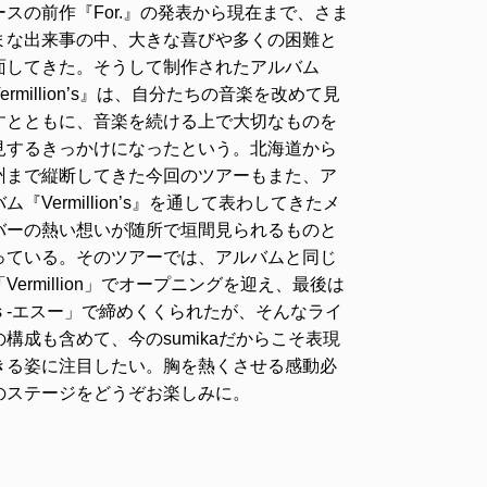
ースの前作『For.』の発表から現在まで、さま
まな出来事の中、大きな喜びや多くの困難と
面してきた。そうして制作されたアルバム
ermillion’s』は、自分たちの音楽を改めて見
すとともに、音楽を続ける上で大切なものを
見するきっかけになったという。北海道から
州まで縦断してきた今回のツアーもまた、ア
ム『Vermillion’s』を通して表わしてきたメ
バーの熱い想いが随所で垣間見られるものと
っている。そのツアーでは、アルバムと同じ
Vermillion」でオープニングを迎え、最後は
’s -エスー」で締めくくられたが、そんなライ
の構成も含めて、今のsumikaだからこそ表現
きる姿に注目したい。胸を熱くさせる感動必
のステージをどうぞお楽しみに。