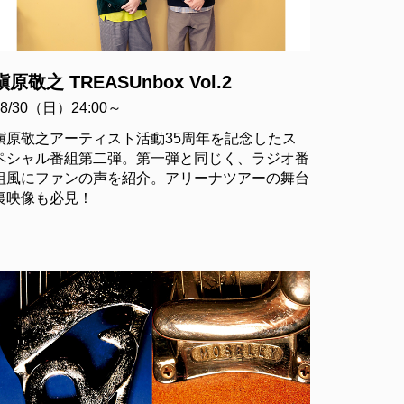
槇原敬之 TREASUnbox Vol.2
08/30（日）24:00～
槇原敬之アーティスト活動35周年を記念したス
ペシャル番組第二弾。第一弾と同じく、ラジオ番
組風にファンの声を紹介。アリーナツアーの舞台
裏映像も必見！