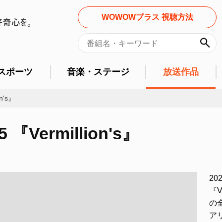
WOWOWプラス 視聴方法
スポーツ
音楽・ステージ
放送作品
on's』
25 『Vermillion's』
20
『V
の
ア