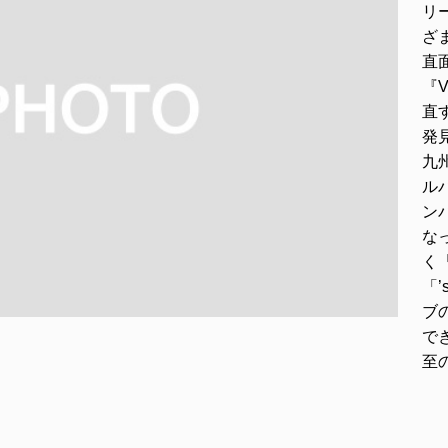
リ
ざ
直
『V
直
発
九
ルバ
ン
な
く「
「
ブ
で
至