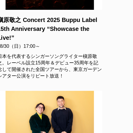
槇原敬之 Concert 2025 Buppu Label
15th Anniversary “Showcase the
Live!”
08/30（日）17:00～
日本を代表するシンガーソングライター槇原敬
之。レーベル設立15周年＆デビュー35周年を記
念して開催された全国ツアーから、東京ガーデン
シアター公演をリピート放送！