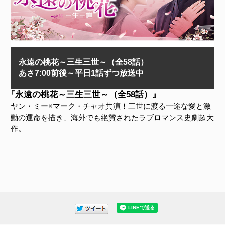
永遠の桃花～三生三世～（全58話）
あさ7:00前後～平日1話ずつ放送中
『永遠の桃花～三生三世～（全58話）』
ヤン・ミー×マーク・チャオ共演！三世に渡る一途な愛と激
動の運命を描き、海外でも絶賛されたラブロマンス史劇超大
作。