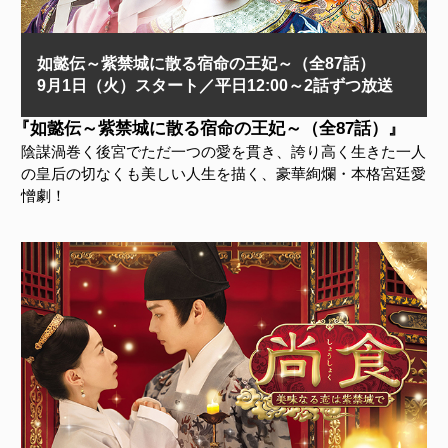
如懿伝～紫禁城に散る宿命の王妃～（全87話）
9月1日（火）スタート／平日12:00～2話ずつ放送
『如懿伝～紫禁城に散る宿命の王妃～（全87話）』
陰謀渦巻く後宮でただ一つの愛を貫き、誇り高く生きた一人
の皇后の切なくも美しい人生を描く、豪華絢爛・本格宮廷愛
憎劇！