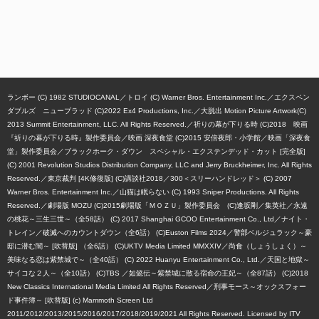
ランボー (C) 1982 STUDIOCANAL
トロイ (C) Warner Bros. Entertainment Inc.
エクスペン
ダブルズ ニューブラッド (C)2022 Ex4 Productions, Inc.
大脱出 Motion Picture Artwork(C)
2013 Summit Entertainment, LLC. All Rights Reserved.
祈りの幕が下りる時 (C)2018 映画
『祈りの幕が下りる時』製作委員会
映画 深夜食堂 (C)2015 安倍夜郎・小学館／映画「深夜食
堂」製作委員会
ブラックホーク・ダウン スペシャル・エクステンデッド・カット [完全版]
(C) 2001 Revolution Studios Distribution Company, LLC and Jerry Bruckheimer, Inc. All Rights
Reserved.
東京裁判 [4K修復版] (C)講談社2018
300＜スリーハンドレッド＞ (C) 2007
Warner Bros. Entertainment Inc.
山猫は眠らない (C) 1993 Sniper Productions. All Rights
Reserved.
劇場版 MOZU (C)2015劇場版「ＭＯＺＵ」製作委員会 (C)逢坂剛／集英社
永遠
の桃花～三生三世～（全58話） (C) 2017 Shanghai GCOO Entertainment Co., Ltd
ナイト・
トレイン／破滅へのカウントダウン（全6話） (C)Euston Films 2024
警部ベルジュラック～豪
邸に潜む闇～ [吹替版] （全6話） (C)UKTV Media Limited MMXXIV
尚食（しょうしょく）～
美味なる恋は紫禁城で～（全40話） (C) 2022 Huanyu Entertainment Co., Ltd.
天国と地獄～
サイコな２人～（全10話） (C)TBS
如懿伝～紫禁城に散る宿命の王妃～（全87話） (C)2018
New Classics International Media Limited All Rights Reserved
刑事モース～オックスフォー
ド事件簿～ [吹替版] (c) Mammoth Screen Ltd
2011/2012/2013/2015/2016/2017/2018/2019/2021 All Rights Reserved. Licensed by ITV