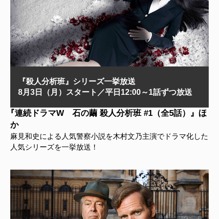
『殺人分析班』シリーズ一挙放送
8月3日（月）スタート／平日12:00～1話ずつ放送
『連続ドラマW 石の繭 殺人分析班 #1（全5話）』ほ
か
麻見和史による人気警察小説を木村文乃主演でドラマ化した
人気シリーズを一挙放送！