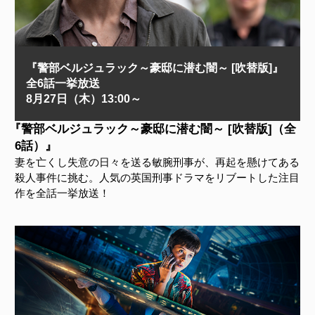
『警部ベルジュラック～豪邸に潜む闇～ [吹替版]』
全6話一挙放送
8月27日（木）13:00～
『警部ベルジュラック～豪邸に潜む闇～ [吹替版]（全
6話）』
妻を亡くし失意の日々を送る敏腕刑事が、再起を懸けてある
殺人事件に挑む。人気の英国刑事ドラマをリブートした注目
作を全話一挙放送！