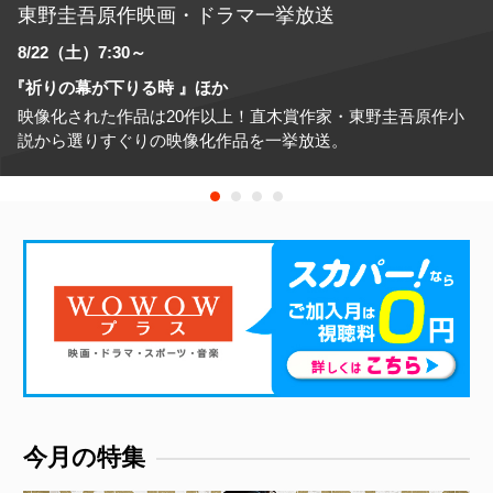
東野圭吾原作映画・ドラマ一挙放送
8/22
7:30～
『祈りの幕が下りる時 』ほか
映像化された作品は20作以上！直木賞作家・東野圭吾原作小
説から選りすぐりの映像化作品を一挙放送。
今月の特集