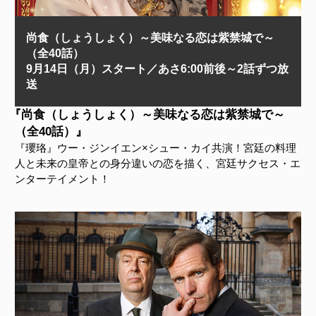
尚食（しょうしょく）～美味なる恋は紫禁城で～
（全40話）
9月14日（月）スタート／あさ6:00前後～2話ずつ放
送
『尚食（しょうしょく）～美味なる恋は紫禁城で～
（全40話）』
『瓔珞』ウー・ジンイエン×シュー・カイ共演！宮廷の料理
人と未来の皇帝との身分違いの恋を描く、宮廷サクセス・エ
ンターテイメント！