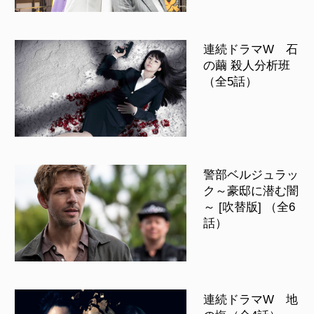
連続ドラマW 石
の繭 殺人分析班
（全5話）
警部ベルジュラッ
ク～豪邸に潜む闇
～ [吹替版] （全6
話）
連続ドラマW 地