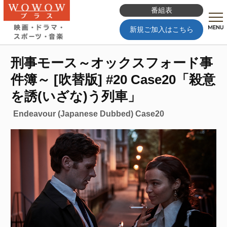
番組表
新規ご加入はこちら
刑事モース～オックスフォード事
件簿～ [吹替版] #20 Case20「殺意
を誘(いざな)う列車」
Endeavour (Japanese Dubbed) Case20