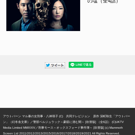
の塩（全4話）
アウトバーン マル暴の女刑事・八神瑛子 (C) 共同テレビジョン 原作 深町秋生「アウトバー
ン」（幻冬舎文庫）
警部ベルジュラック～豪邸に潜む闇～ [吹替版] （全6話） (C)UKTV
Media Limited MMXXIV
刑事モース～オックスフォード事件簿～ [吹替版] (c) Mammoth
Screen Ltd 2011/2012/2013/2015/2016/2017/2018/2019/2021 All Rights Reserved.