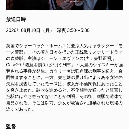
放送日時
2026年08月10日（月）
深夜 3:50〜5:30
英国でシャーロック・ホームズに並ぶ人気キャラクター『モ
ース警部』。その若き日々を描いた正統派ミステリードラマ
の吹替版。主演はショーン・エヴァンス(声：矢野正明)。
Case20「殺意を誘(いざな)う列車」：大量のウイスキーが強
奪される事件が発生。カウリー署は強盗課の刑事を迎え、合
同捜査することに。一方、夫と妹の届け出によりある女性の
失踪を捜査していたモースは、彼女が不倫関係にあったこと
を突き止めた。調べを進めると、不倫相手が送ったと証言し
た駅には立ち寄ってないことが判明。その後、廃駅で遺体で
発見される。そこは以前、少女が殺害され遺棄された現場の
近くであった。
監督