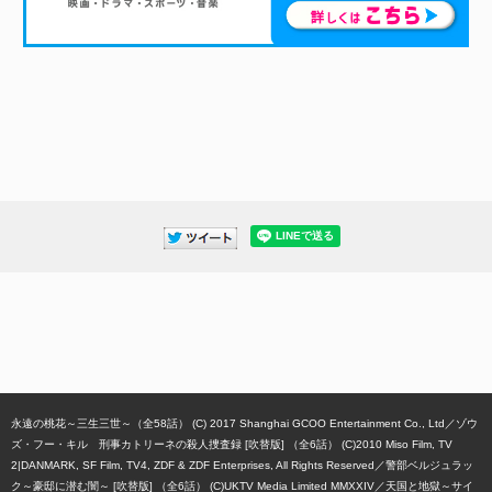
永遠の桃花～三生三世～（全58話） (C) 2017 Shanghai GCOO Entertainment Co., Ltd
ゾウ
ズ・フー・キル 刑事カトリーネの殺人捜査録 [吹替版] （全6話） (C)2010 Miso Film, TV
2|DANMARK, SF Film, TV4, ZDF & ZDF Enterprises, All Rights Reserved
警部ベルジュラッ
ク～豪邸に潜む闇～ [吹替版] （全6話） (C)UKTV Media Limited MMXXIV
天国と地獄～サイ